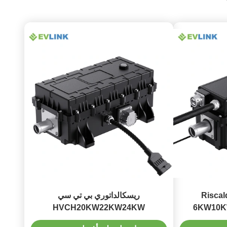
Risca
ريسكالداتوري بي تي سي
HVCH20KW22KW24KW
6KW10
400V600V800V 5.1KG لكل حافلة ،
400V600V800V 8.5kg لكل حافلة ،