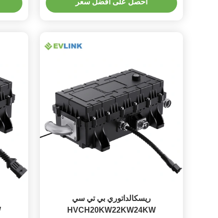
احصل على أفضل سعر
إديلي ، ريسكالدامنتو كابينا BTMS RBS ،
EVLINK
ريسكالداتوري بي تي سي
W
HVCH20KW22KW24KW