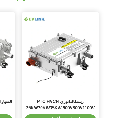
ريسكالداتوري PTC HVCH
25KW30KW35KW 600V800V1100V
12KG لكل حافلة ، شاحنة ، ماكيناري