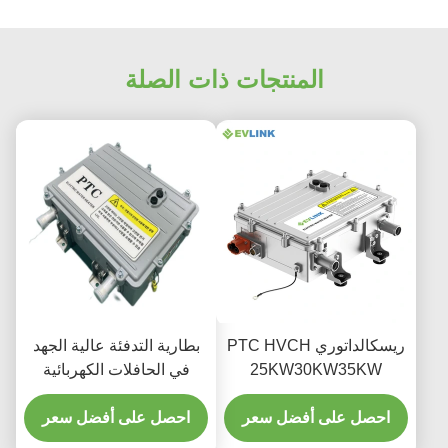
المنتجات ذات الصلة
ريسكالداتوري PTC HVCH
بطارية التدفئة عالية الجهد
25KW30KW35KW
في الحافلات الكهربائية
600V800V1100V 12KG
مقدمة
لكل حافلة ، شاحنة ،
احصل على أفضل سعر
احصل على أفضل سعر
ماكيناري إديلي ،