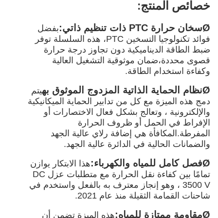
خصائص المنتج:
Ø
سخان حرارة PTC ذات تنظيم ذاتي:
بفضل
فوائد تكنولوجيا التسخين PTC، هذه السلسلة توفر
ضبط الطاقة الديناميكية دون تجاوز درجة حرارة
قصوى محددة،ضمان موثوقية التشغيل العالية
وكفاءة استخدام الطاقة.
Ø
نظام الحماية الذاتية المزدوج الموثوق به
يتم
دمج هذه الميزة مع كل من تدابير الحماية الميكانيكية
والإلكترونية ، وتعالج بشكل فعال الاختصارات أو
الإفراط في الحمل أو ظروف الحرارة
المفرطة.المكافأة هي إضافة رلاي عالية الجهد
والضمانات الحالية في الدائرة عالية الجهد.
Ø
فصل كامل للمياه والكهرباء:
هذا الابتكار يوازن
تمامًا بين كفاءة نقل الحرارة مع متطلبات عزل DC
3500 V ، وهو إنجاز معترف به بالفعل واستخدم في
شاحنات القمامة الثقيلة منذ عام 2021.
Ø
مقاومة ممتازة للمياه:
هذه الميزة تضمن أن