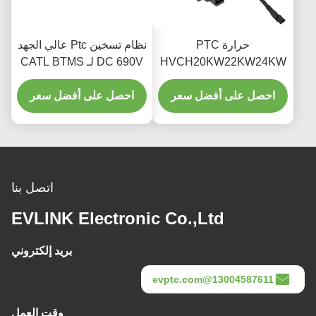
حرارة PTC
نظام تسخين Ptc عالي الجهد
HVCH20KW22KW24KW
DC 690V لـ CATL BTMS
15-35kW
400V600V800V 8.5kg
احصل على أفضل سعر
حافلة شاحنة آلات البناء
احصل على أفضل سعر
BTMS RBS بطارية تسخين
كابينة تسخين EVLINK
اتصل بنا
EVLINK Electronic Co.,Ltd
بريد إلكتروني
13004587611@evptc.com
وقت العمل