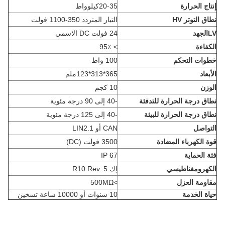
إنتاج الحرارة
20-35كيلوواط
نطاق التوتر HV
التيار المتردد 350-1100 فولت
LV
الجهد
24 فولت DC الاسمي
الكفاءة
> 95٪
خطوات التحكم
100 واط
الأبعاد
365*313*123ملم
الوزن
10 كجم
نطاق درجة الحرارة للتدفئة
-40 إلى 90 درجة مئوية
نطاق درجة الحرارة للبيئة
-40 إلى 125 درجة مئوية
التواصل
CAN أو LIN2.1
قوة الكهرباء المضادة
3500 فولت (DC)
فئة الحماية
IP 67
الكهرومغناطيسي
إك R10 Rev. 5
مقاومة العزل
>
500MΩ
حياة الخدمة
10 سنوات أو 10000 ساعة تسخين