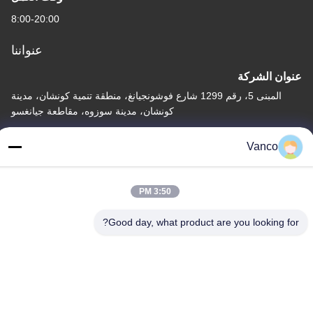
8:00-20:00
عنواننا
عنوان الشركة
المبنى 5، رقم 1299 شارع فوشونجيانغ، منطقة تنمية كونشان، مدينة
كونشان، مدينة سوزوه، مقاطعة جيانغسو
عنوان المصنع
Vanco
المبنى 5، رقم 1299 شارع فوشونجيانغ، منطقة تنمية كونشان، مدينة
كونشان، مدينة سوزوه، مقاطعة جيانغسو
3:50 PM
الهاتف
86-130-04587611
Good day, what product are you looking for?
الصين جودة جيدة سخان المبرد عالي الجهد المورد. حقوق الطبع والنشر ©